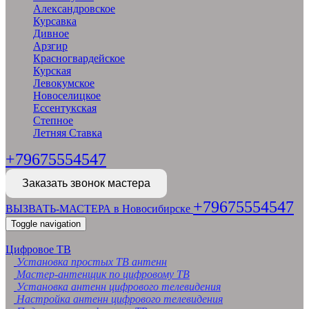
Александровское
Курсавка
Дивное
Арзгир
Красногвардейское
Курская
Левокумское
Новоселицкое
Ессентукская
Степное
Летняя Ставка
+79675554547
Заказать звонок мастера
+79675554547
ВЫЗВАТЬ-МАСТЕРА в Новосибирске
Toggle navigation
Цифровое ТВ
Установка простых ТВ антенн
Мастер-антенщик по цифровому ТВ
Установка антенн цифрового телевидения
Настройка антенн цифрового телевидения