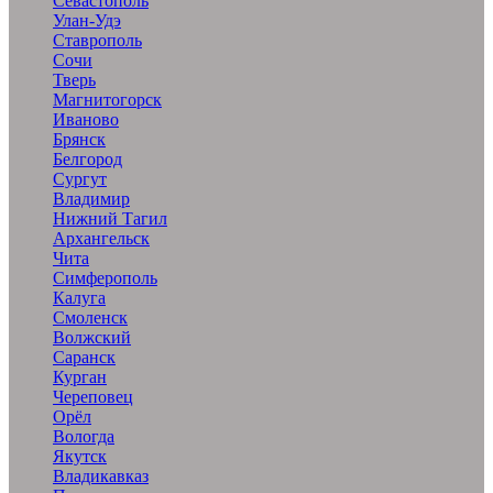
Севастополь
Улан-Удэ
Ставрополь
Сочи
Тверь
Магнитогорск
Иваново
Брянск
Белгород
Сургут
Владимир
Нижний Тагил
Архангельск
Чита
Симферополь
Калуга
Смоленск
Волжский
Саранск
Курган
Череповец
Орёл
Вологда
Якутск
Владикавказ