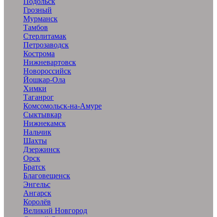
Подольск
Грозный
Мурманск
Тамбов
Стерлитамак
Петрозаводск
Кострома
Нижневартовск
Новороссийск
Йошкар-Ола
Химки
Таганрог
Комсомольск-на-Амуре
Сыктывкар
Нижнекамск
Нальчик
Шахты
Дзержинск
Орск
Братск
Благовещенск
Энгельс
Ангарск
Королёв
Великий Новгород