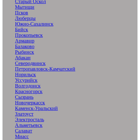
Старый Оскол
Мытищи
Псков
Люберцы
Южно-Сахалинск
Бийск
Прокопьевск
Армавир
Балаково
Рыбинск
Абакан
Северодвинск
Петропавловск-Камчатский
Норильск
Уссурийск
Волгодонск
Красногорск
Сызрань
Новочеркасск
Каменск-Уральский
Златоуст
Электросталь
Альметьевск
Салават
Миасс