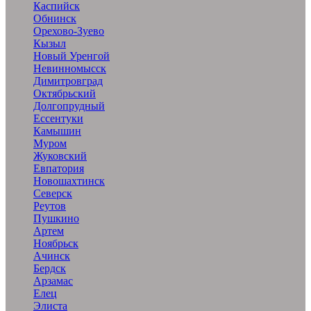
Каспийск
Обнинск
Орехово-Зуево
Кызыл
Новый Уренгой
Невинномысск
Димитровград
Октябрьский
Долгопрудный
Ессентуки
Камышин
Муром
Жуковский
Евпатория
Новошахтинск
Северск
Реутов
Пушкино
Артем
Ноябрьск
Ачинск
Бердск
Арзамас
Елец
Элиста