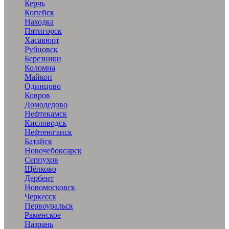
Керчь
Копейск
Находка
Пятигорск
Хасавюрт
Рубцовск
Березники
Коломна
Майкоп
Одинцово
Ковров
Домодедово
Нефтекамск
Кисловодск
Нефтеюганск
Батайск
Новочебоксарск
Серпухов
Щёлково
Дербент
Новомосковск
Черкесск
Первоуральск
Раменское
Назрань