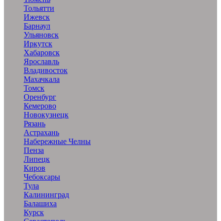
Тольятти
Ижевск
Барнаул
Ульяновск
Иркутск
Хабаровск
Ярославль
Владивосток
Махачкала
Томск
Оренбург
Кемерово
Новокузнецк
Рязань
Астрахань
Набережные Челны
Пенза
Липецк
Киров
Чебоксары
Тула
Калининград
Балашиха
Курск