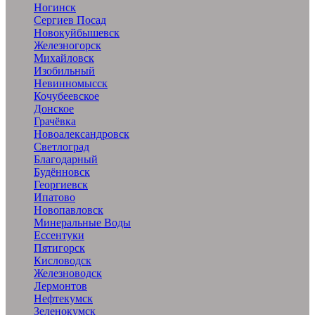
Ногинск
Сергиев Посад
Новокуйбышевск
Железногорск
Михайловск
Изобильный
Невинномысск
Кочубеевское
Донское
Грачёвка
Новоалександровск
Светлоград
Благодарный
Будённовск
Георгиевск
Ипатово
Новопавловск
Минеральные Воды
Ессентуки
Пятигорск
Кисловодск
Железноводск
Лермонтов
Нефтекумск
Зеленокумск