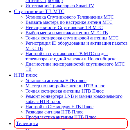
антенны Триколор
Интеграция Триколор со Smart TV
Спутниковое ТВ МТС
Установка Спутникового Телевидения МТС
Вызвать мастера по настройке антенн МТС
Неисправности Спутниковое ТВ МТС
Выбор места и монтаж антенны МТС ТВ
Точная юстировка спутниковой антенны МТС
Регистрация ID оборудования и активация пакетов
МТС ТВ
Настройка спутникового ТВ МТС на два
телевизора от одной тарелки в Новосибирске
Диагностика неисправностей спутникового МТС
ТВ
НТВ плюс
Установка антенны НТВ плюс
Мастер по настройке антенн НТВ плюс
Точная юстировка антенны НТВ Плюс
Ремонт конвертера LNB и замена коаксиального
кабеля НТВ плюс
Настройка CI+ модуля НТВ Плюс
Разводка сигнала НТВ Плюс
Профилактика антенны НТВ Плюс
Телекарта