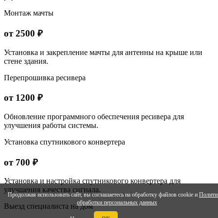
Монтаж мачты
от 2500 ₽
Установка и закрепление мачты для антенны на крыше или
стене здания.
Перепрошивка ресивера
от 1200 ₽
Обновление программного обеспечения ресивера для
улучшения работы системы.
Установка спутникового конвертера
от 700 ₽
Установка и настройка спутникового конвертера для
улучшения качества сигнала.
Продолжая использовать сайт, вы соглашаетесь на обработку файлов cookie и
Полити
обработки персональных данных
Выезд специалиста на дом