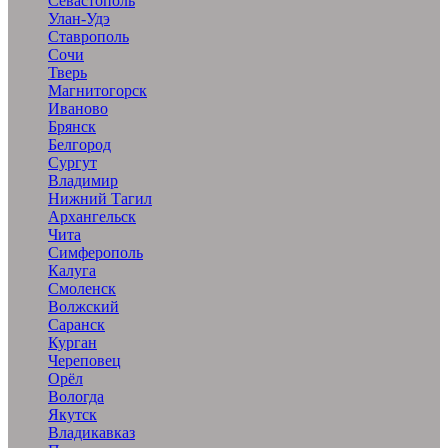
Севастополь
Улан-Удэ
Ставрополь
Сочи
Тверь
Магнитогорск
Иваново
Брянск
Белгород
Сургут
Владимир
Нижний Тагил
Архангельск
Чита
Симферополь
Калуга
Смоленск
Волжский
Саранск
Курган
Череповец
Орёл
Вологда
Якутск
Владикавказ