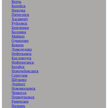
Керчь
Копейск
Находка
Пятигорск
Хасавюрт
Рубцовск
Березники
Коломна
Майкоп
Одинцово
Ковров
Домодедово
Нефтекамск
Кисловодск
Нефтеюганск
Батайск
Новочебоксарск
Серпухов
Щёлково
Дербент
Новомосковск
Черкесск
Первоуральск
Раменское
Назрань