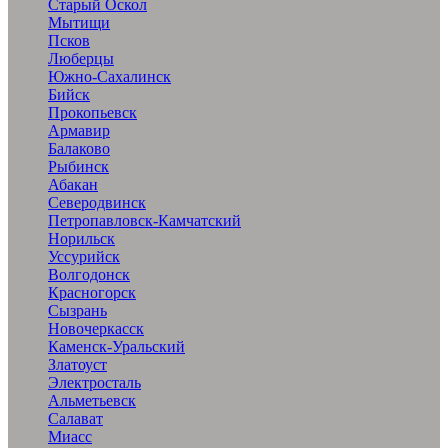
Старый Оскол
Мытищи
Псков
Люберцы
Южно-Сахалинск
Бийск
Прокопьевск
Армавир
Балаково
Рыбинск
Абакан
Северодвинск
Петропавловск-Камчатский
Норильск
Уссурийск
Волгодонск
Красногорск
Сызрань
Новочеркасск
Каменск-Уральский
Златоуст
Электросталь
Альметьевск
Салават
Миасс