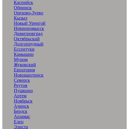
Каспийск
Обнинск
Орехово-Зуево
Кызыл
Новый Уренгой
Невинномысск
Димитровград
Октябрьский
Долгопрудный
Ессентуки
Камышин
Муром
Жуковский
Евпатория
Новошахтинск
Северск
Реутов
Пушкино
Артем
Ноябрьск
Ачинск
Бердск
Арзамас
Елец
Элиста