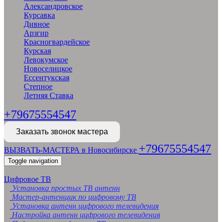
Александровское
Курсавка
Дивное
Арзгир
Красногвардейское
Курская
Левокумское
Новоселицкое
Ессентукская
Степное
Летняя Ставка
+79675554547
Заказать звонок мастера
+79675554547
ВЫЗВАТЬ-МАСТЕРА в Новосибирске
Toggle navigation
Цифровое ТВ
Установка простых ТВ антенн
Мастер-антенщик по цифровому ТВ
Установка антенн цифрового телевидения
Настройка антенн цифрового телевидения