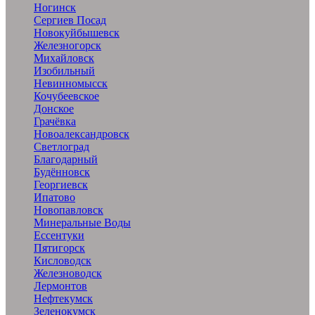
Ногинск
Сергиев Посад
Новокуйбышевск
Железногорск
Михайловск
Изобильный
Невинномысск
Кочубеевское
Донское
Грачёвка
Новоалександровск
Светлоград
Благодарный
Будённовск
Георгиевск
Ипатово
Новопавловск
Минеральные Воды
Ессентуки
Пятигорск
Кисловодск
Железноводск
Лермонтов
Нефтекумск
Зеленокумск