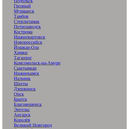
Подольск
Грозный
Мурманск
Тамбов
Стерлитамак
Петрозаводск
Кострома
Нижневартовск
Новороссийск
Йошкар-Ола
Химки
Таганрог
Комсомольск-на-Амуре
Сыктывкар
Нижнекамск
Нальчик
Шахты
Дзержинск
Орск
Братск
Благовещенск
Энгельс
Ангарск
Королёв
Великий Новгород