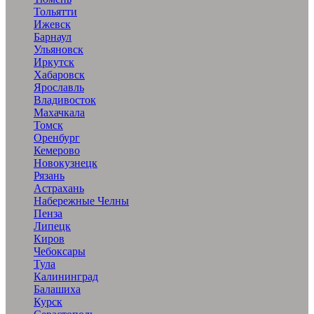
Тольятти
Ижевск
Барнаул
Ульяновск
Иркутск
Хабаровск
Ярославль
Владивосток
Махачкала
Томск
Оренбург
Кемерово
Новокузнецк
Рязань
Астрахань
Набережные Челны
Пенза
Липецк
Киров
Чебоксары
Тула
Калининград
Балашиха
Курск