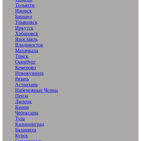
Тольятти
Ижевск
Барнаул
Ульяновск
Иркутск
Хабаровск
Ярославль
Владивосток
Махачкала
Томск
Оренбург
Кемерово
Новокузнецк
Рязань
Астрахань
Набережные Челны
Пенза
Липецк
Киров
Чебоксары
Тула
Калининград
Балашиха
Курск