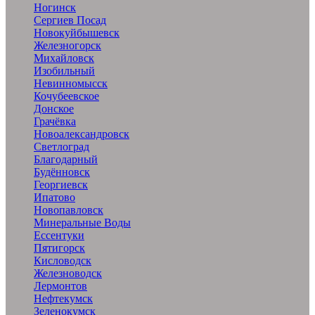
Ногинск
Сергиев Посад
Новокуйбышевск
Железногорск
Михайловск
Изобильный
Невинномысск
Кочубеевское
Донское
Грачёвка
Новоалександровск
Светлоград
Благодарный
Будённовск
Георгиевск
Ипатово
Новопавловск
Минеральные Воды
Ессентуки
Пятигорск
Кисловодск
Железноводск
Лермонтов
Нефтекумск
Зеленокумск