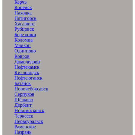
Керчь
Копейск
Находка
Пятигорск
Хасавюрт
Рубцовск
Березники
Коломна
Майкоп
Одинцово
Ковров
Домодедово
Нефтекамск
Кисловодск
Нефтеюганск
Батайск
Новочебоксарск
Серпухов
Щёлково
Дербент
Новомосковск
Черкесск
Первоуральск
Раменское
Назрань