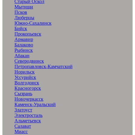
Старый Оскол
Мытищи
Псков
Люберцы
Южно-Сахалинск
Бийск
Прокопьевск
Армавир
Балаково
Рыбинск
Абакан
Северодвинск
Петропавловск-Камчатский
Норильск
Уссурийск
Волгодонск
Красногорск
Сызрань
Новочеркасск
Каменск-Уральский
Златоуст
Электросталь
Альметьевск
Салават
Миасс