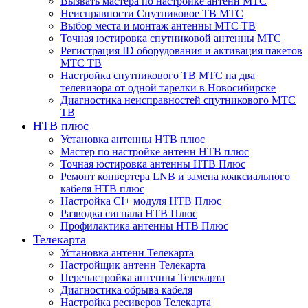
Вызвать мастера по настройке антенн МТС
Неисправности Спутниковое ТВ МТС
Выбор места и монтаж антенны МТС ТВ
Точная юстировка спутниковой антенны МТС
Регистрация ID оборудования и активация пакетов
МТС ТВ
Настройка спутникового ТВ МТС на два
телевизора от одной тарелки в Новосибирске
Диагностика неисправностей спутникового МТС
ТВ
НТВ плюс
Установка антенны НТВ плюс
Мастер по настройке антенн НТВ плюс
Точная юстировка антенны НТВ Плюс
Ремонт конвертера LNB и замена коаксиального
кабеля НТВ плюс
Настройка CI+ модуля НТВ Плюс
Разводка сигнала НТВ Плюс
Профилактика антенны НТВ Плюс
Телекарта
Установка антенн Телекарта
Настройщик антенн Телекарта
Перенастройка антенны Телекарта
Диагностика обрыва кабеля
Настройка ресиверов Телекарта