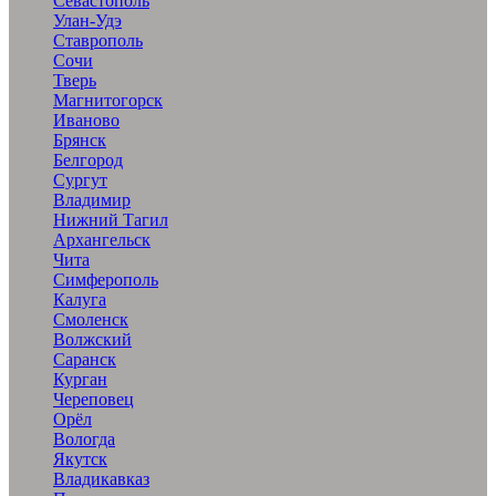
Севастополь
Улан-Удэ
Ставрополь
Сочи
Тверь
Магнитогорск
Иваново
Брянск
Белгород
Сургут
Владимир
Нижний Тагил
Архангельск
Чита
Симферополь
Калуга
Смоленск
Волжский
Саранск
Курган
Череповец
Орёл
Вологда
Якутск
Владикавказ