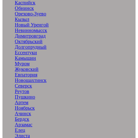
Каспийск
Обнинск
Орехово-Зуево
Кызыл
Новый Уренгой
Невинномысск
Димитровград
Октябрьский
Долгопрудный
Ессентуки
Камышин
Муром
Жуковский
Евпатория
Новошахтинск
Северск
Реутов
Пушкино
Артем
Ноябрьск
Ачинск
Бердск
Арзамас
Елец
Элиста