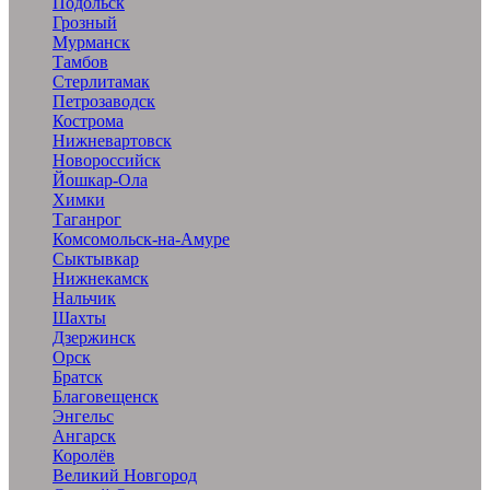
Подольск
Грозный
Мурманск
Тамбов
Стерлитамак
Петрозаводск
Кострома
Нижневартовск
Новороссийск
Йошкар-Ола
Химки
Таганрог
Комсомольск-на-Амуре
Сыктывкар
Нижнекамск
Нальчик
Шахты
Дзержинск
Орск
Братск
Благовещенск
Энгельс
Ангарск
Королёв
Великий Новгород