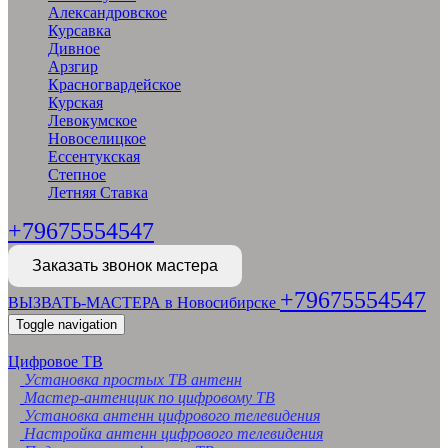
Александровское
Курсавка
Дивное
Арзгир
Красногвардейское
Курская
Левокумское
Новоселицкое
Ессентукская
Степное
Летняя Ставка
+79675554547
Заказать звонок мастера
+79675554547
ВЫЗВАТЬ-МАСТЕРА в Новосибирске
Toggle navigation
Цифровое ТВ
Установка простых ТВ антенн
Мастер-антенщик по цифровому ТВ
Установка антенн цифрового телевидения
Настройка антенн цифрового телевидения