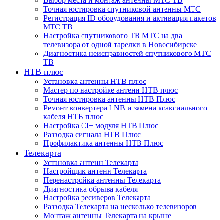
Выбор места и монтаж антенны МТС ТВ
Точная юстировка спутниковой антенны МТС
Регистрация ID оборудования и активация пакетов
МТС ТВ
Настройка спутникового ТВ МТС на два
телевизора от одной тарелки в Новосибирске
Диагностика неисправностей спутникового МТС
ТВ
НТВ плюс
Установка антенны НТВ плюс
Мастер по настройке антенн НТВ плюс
Точная юстировка антенны НТВ Плюс
Ремонт конвертера LNB и замена коаксиального
кабеля НТВ плюс
Настройка CI+ модуля НТВ Плюс
Разводка сигнала НТВ Плюс
Профилактика антенны НТВ Плюс
Телекарта
Установка антенн Телекарта
Настройщик антенн Телекарта
Перенастройка антенны Телекарта
Диагностика обрыва кабеля
Настройка ресиверов Телекарта
Разводка Телекарта на несколько телевизоров
Монтаж антенны Телекарта на крыше