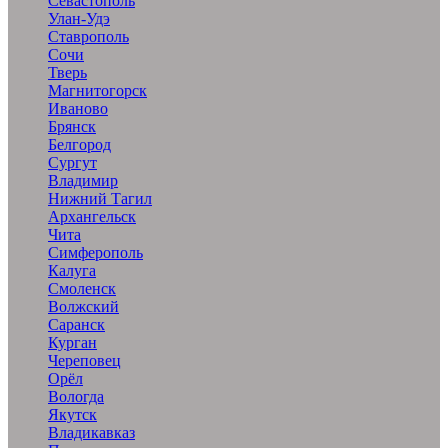
Севастополь
Улан-Удэ
Ставрополь
Сочи
Тверь
Магнитогорск
Иваново
Брянск
Белгород
Сургут
Владимир
Нижний Тагил
Архангельск
Чита
Симферополь
Калуга
Смоленск
Волжский
Саранск
Курган
Череповец
Орёл
Вологда
Якутск
Владикавказ