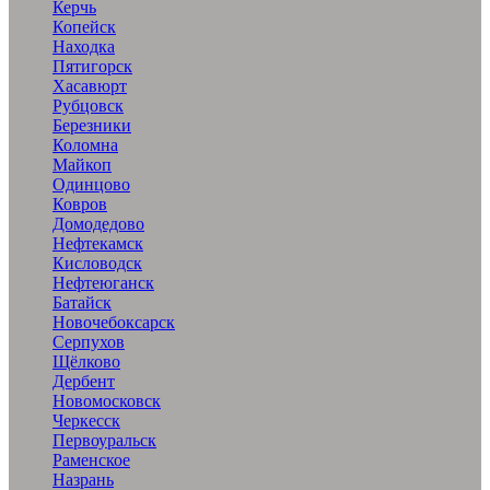
Керчь
Копейск
Находка
Пятигорск
Хасавюрт
Рубцовск
Березники
Коломна
Майкоп
Одинцово
Ковров
Домодедово
Нефтекамск
Кисловодск
Нефтеюганск
Батайск
Новочебоксарск
Серпухов
Щёлково
Дербент
Новомосковск
Черкесск
Первоуральск
Раменское
Назрань