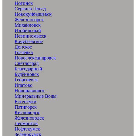
Ногинск
Сергиев Посад
Новокуйбышевск
Железногорск
Михайловск
Изобильный
Невинномысск
Кочубеевское
Донское
Грачёвка
Новоалександровск
Светлоград
Благодарный
Будённовск
Георгиевск
Ипатово
Новопавловск
Минеральные Воды
Ессентуки
Пятигорск
Кисловодск
Железноводск
Лермонтов
Нефтекумск
Зеленокумск