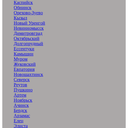
Каспийск
Обнинск
Орехово-Зуево
Кызыл
Новый Уренгой
Невинномысск
Димитровград
Октябрьский
Долгопрудный
Ессентуки
Камышин
Муром
Жуковский
Евпатория
Новошахтинск
Северск
Реутов
Пушкино
Артем
Ноябрьск
Ачинск
Бердск
Арзамас
Елец
Элиста