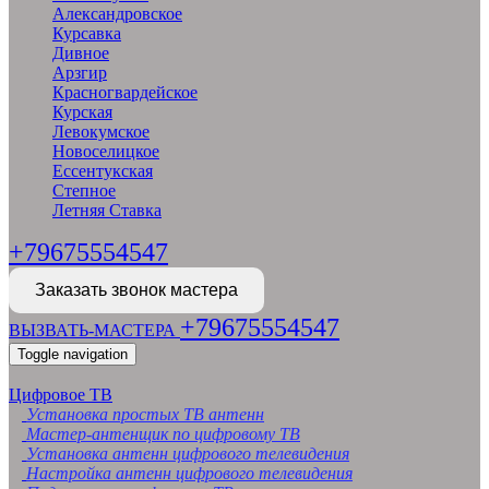
Александровское
Курсавка
Дивное
Арзгир
Красногвардейское
Курская
Левокумское
Новоселицкое
Ессентукская
Степное
Летняя Ставка
+79675554547
Заказать звонок мастера
+79675554547
ВЫЗВАТЬ-МАСТЕРА
Toggle navigation
Цифровое ТВ
Установка простых ТВ антенн
Мастер-антенщик по цифровому ТВ
Установка антенн цифрового телевидения
Настройка антенн цифрового телевидения