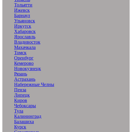
Тольятти
Ижевск
Барнаул
Ульяновск
Иркутск
Хабаровск
Ярославль
Владивосток
Махачкала
Томск
Оренбург
Кемерово
Новокузнецк
Рязань
Астрахань
Набережные Челны
Пенза
Липецк
Киров
Чебоксары
Тула
Калининград
Балашиха
Курск