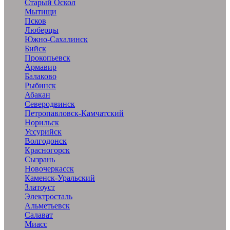
Старый Оскол
Мытищи
Псков
Люберцы
Южно-Сахалинск
Бийск
Прокопьевск
Армавир
Балаково
Рыбинск
Абакан
Северодвинск
Петропавловск-Камчатский
Норильск
Уссурийск
Волгодонск
Красногорск
Сызрань
Новочеркасск
Каменск-Уральский
Златоуст
Электросталь
Альметьевск
Салават
Миасс