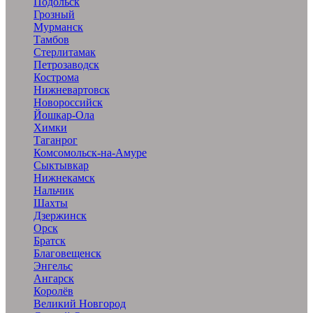
Подольск
Грозный
Мурманск
Тамбов
Стерлитамак
Петрозаводск
Кострома
Нижневартовск
Новороссийск
Йошкар-Ола
Химки
Таганрог
Комсомольск-на-Амуре
Сыктывкар
Нижнекамск
Нальчик
Шахты
Дзержинск
Орск
Братск
Благовещенск
Энгельс
Ангарск
Королёв
Великий Новгород