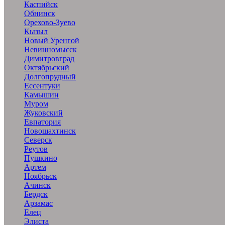
Каспийск
Обнинск
Орехово-Зуево
Кызыл
Новый Уренгой
Невинномысск
Димитровград
Октябрьский
Долгопрудный
Ессентуки
Камышин
Муром
Жуковский
Евпатория
Новошахтинск
Северск
Реутов
Пушкино
Артем
Ноябрьск
Ачинск
Бердск
Арзамас
Елец
Элиста