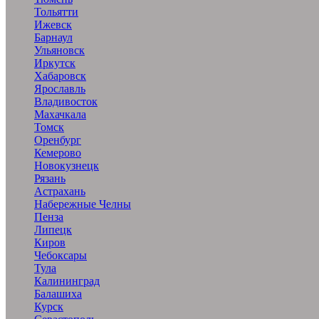
Тольятти
Ижевск
Барнаул
Ульяновск
Иркутск
Хабаровск
Ярославль
Владивосток
Махачкала
Томск
Оренбург
Кемерово
Новокузнецк
Рязань
Астрахань
Набережные Челны
Пенза
Липецк
Киров
Чебоксары
Тула
Калининград
Балашиха
Курск