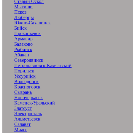
Старый Оскол
Мытищи
Псков
Люберцы
Южно-Сахалинск
Бийск
Прокопьевск
Армавир
Балаково
Рыбинск
Абакан
Северодвинск
Петропавловск-Камчатский
Норильск
Уссурийск
Волгодонск
Красногорск
Сызрань
Новочеркасск
Каменск-Уральский
Златоуст
Электросталь
Альметьевск
Салават
Миасс