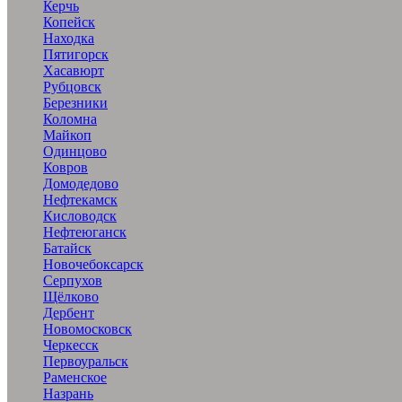
Керчь
Копейск
Находка
Пятигорск
Хасавюрт
Рубцовск
Березники
Коломна
Майкоп
Одинцово
Ковров
Домодедово
Нефтекамск
Кисловодск
Нефтеюганск
Батайск
Новочебоксарск
Серпухов
Щёлково
Дербент
Новомосковск
Черкесск
Первоуральск
Раменское
Назрань