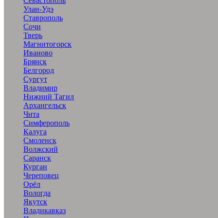
Севастополь
Улан-Удэ
Ставрополь
Сочи
Тверь
Магнитогорск
Иваново
Брянск
Белгород
Сургут
Владимир
Нижний Тагил
Архангельск
Чита
Симферополь
Калуга
Смоленск
Волжский
Саранск
Курган
Череповец
Орёл
Вологда
Якутск
Владикавказ