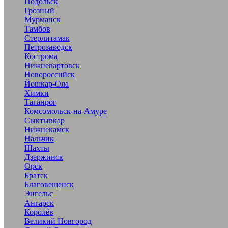
Подольск
Грозный
Мурманск
Тамбов
Стерлитамак
Петрозаводск
Кострома
Нижневартовск
Новороссийск
Йошкар-Ола
Химки
Таганрог
Комсомольск-на-Амуре
Сыктывкар
Нижнекамск
Нальчик
Шахты
Дзержинск
Орск
Братск
Благовещенск
Энгельс
Ангарск
Королёв
Великий Новгород