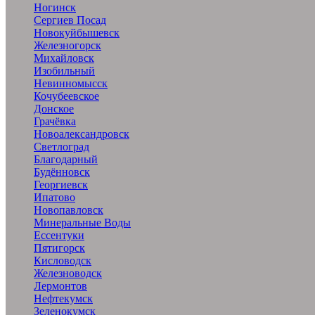
Ногинск
Сергиев Посад
Новокуйбышевск
Железногорск
Михайловск
Изобильный
Невинномысск
Кочубеевское
Донское
Грачёвка
Новоалександровск
Светлоград
Благодарный
Будённовск
Георгиевск
Ипатово
Новопавловск
Минеральные Воды
Ессентуки
Пятигорск
Кисловодск
Железноводск
Лермонтов
Нефтекумск
Зеленокумск